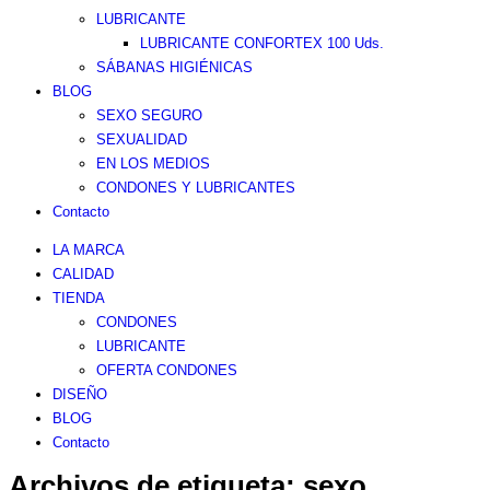
LUBRICANTE
LUBRICANTE CONFORTEX 100 Uds.
SÁBANAS HIGIÉNICAS
BLOG
SEXO SEGURO
SEXUALIDAD
EN LOS MEDIOS
CONDONES Y LUBRICANTES
Contacto
LA MARCA
CALIDAD
TIENDA
CONDONES
LUBRICANTE
OFERTA CONDONES
DISEÑO
BLOG
Contacto
Archivos de etiqueta:
sexo