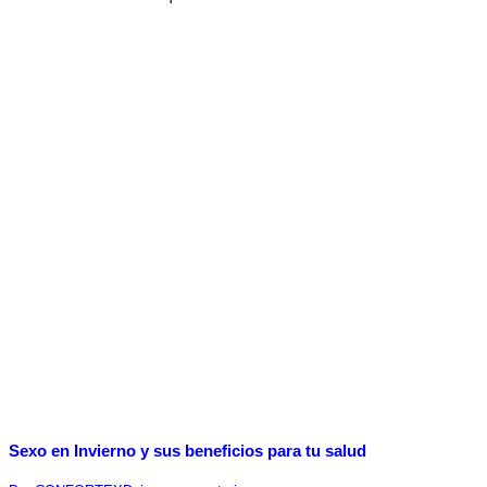
Sexo en Invierno y sus beneficios para tu salud