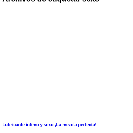
Lubricante íntimo y sexo ¡La mezcla perfecta!