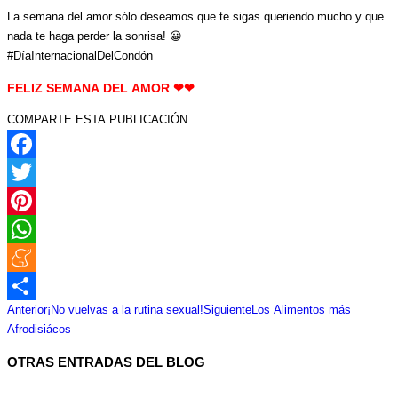
La semana del amor sólo deseamos que te sigas queriendo mucho y que
nada te haga perder la sonrisa! 😀
#DíaInternacionalDelCondón
FELIZ SEMANA DEL AMOR ❤❤
COMPARTE ESTA PUBLICACIÓN
Facebook
Twitter
Pinterest
WhatsApp
Meneame
Navegación
Publicación
Publicación
Anterior
¡No vuelvas a la rutina sexual!
Siguiente
Los Alimentos más
Compartir
entre
anterior:
siguiente:
Afrodisiácos
publicaciones
OTRAS ENTRADAS DEL BLOG