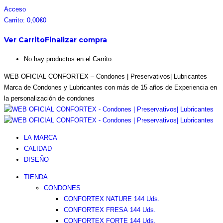
Saltar
Facebook
Instagram
Pinterest
Twitter
Acceso
al
page
page
page
page
Carrito:
0,00
€
0
contenido
opens
opens
opens
opens
Ver Carrito
Finalizar compra
in
in
in
in
new
new
new
new
No hay productos en el Carrito.
window
window
window
window
WEB OFICIAL CONFORTEX – Condones | Preservativos| Lubricantes
Marca de Condones y Lubricantes con más de 15 años de Experiencia en
la personalización de condones
LA MARCA
CALIDAD
DISEÑO
TIENDA
CONDONES
CONFORTEX NATURE 144 Uds.
CONFORTEX FRESA 144 Uds.
CONFORTEX FORTE 144 Uds.