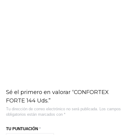
LUBRICANTE CONFORTEX 100 Uds.
21,78
€
IVA Incluido
Sé el primero en valorar “CONFORTEX
FORTE 144 Uds.”
Tu dirección de correo electrónico no será publicada.
Los campos
obligatorios están marcados con
*
TU PUNTUACIÓN
*