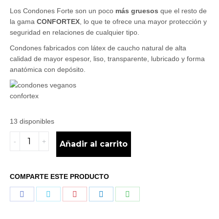
Los Condones Forte son un poco
más gruesos
que el resto de
la gama
CONFORTEX
, lo que te ofrece una mayor protección y
seguridad en relaciones de cualquier tipo.
Condones fabricados con látex de caucho natural de alta
calidad de mayor espesor, liso, transparente, lubricado y forma
anatómica con depósito.
13 disponibles
CONFORTEX
Añadir al carrito
FORTE
144
Uds.
COMPARTE ESTE PRODUCTO
quantity
Share
Share
Share
Share
Share
on
on
on
on
on