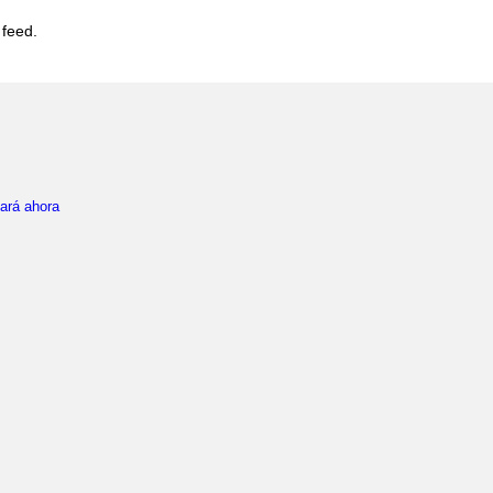
 feed.
sará ahora