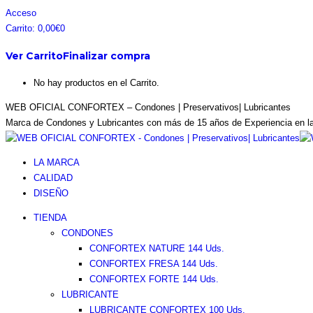
Saltar
Facebook
Instagram
Pinterest
Twitter
Acceso
al
page
page
page
page
Carrito:
0,00
€
0
contenido
opens
opens
opens
opens
Ver Carrito
Finalizar compra
in
in
in
in
new
new
new
new
No hay productos en el Carrito.
window
window
window
window
WEB OFICIAL CONFORTEX – Condones | Preservativos| Lubricantes
Marca de Condones y Lubricantes con más de 15 años de Experiencia en l
LA MARCA
CALIDAD
DISEÑO
TIENDA
CONDONES
CONFORTEX NATURE 144 Uds.
CONFORTEX FRESA 144 Uds.
CONFORTEX FORTE 144 Uds.
LUBRICANTE
LUBRICANTE CONFORTEX 100 Uds.