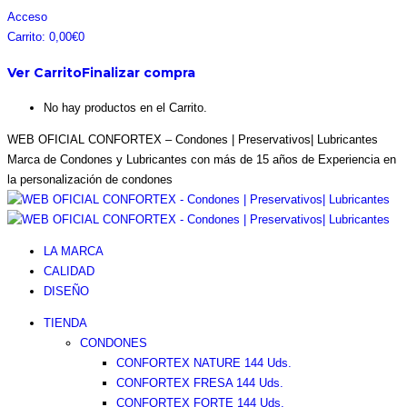
Saltar
Facebook
Instagram
Pinterest
Twitter
Acceso
al
page
page
page
page
Carrito:
0,00
€
0
contenido
opens
opens
opens
opens
Ver Carrito
Finalizar compra
in
in
in
in
new
new
new
new
No hay productos en el Carrito.
window
window
window
window
WEB OFICIAL CONFORTEX – Condones | Preservativos| Lubricantes
Marca de Condones y Lubricantes con más de 15 años de Experiencia en
la personalización de condones
LA MARCA
CALIDAD
DISEÑO
TIENDA
CONDONES
CONFORTEX NATURE 144 Uds.
CONFORTEX FRESA 144 Uds.
CONFORTEX FORTE 144 Uds.