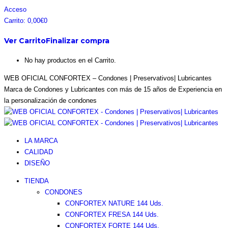
Saltar
Facebook
Instagram
Pinterest
Twitter
Acceso
al
page
page
page
page
Carrito:
0,00
€
0
contenido
opens
opens
opens
opens
Ver Carrito
Finalizar compra
in
in
in
in
new
new
new
new
No hay productos en el Carrito.
window
window
window
window
WEB OFICIAL CONFORTEX – Condones | Preservativos| Lubricantes
Marca de Condones y Lubricantes con más de 15 años de Experiencia en
la personalización de condones
LA MARCA
CALIDAD
DISEÑO
TIENDA
CONDONES
CONFORTEX NATURE 144 Uds.
CONFORTEX FRESA 144 Uds.
CONFORTEX FORTE 144 Uds.