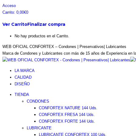
Saltar
Facebook
Instagram
Pinterest
Twitter
Acceso
al
page
page
page
page
Carrito:
0,00
€
0
contenido
opens
opens
opens
opens
Ver Carrito
Finalizar compra
in
in
in
in
new
new
new
new
No hay productos en el Carrito.
window
window
window
window
WEB OFICIAL CONFORTEX – Condones | Preservativos| Lubricantes
Marca de Condones y Lubricantes con más de 15 años de Experiencia en l
LA MARCA
CALIDAD
DISEÑO
TIENDA
CONDONES
CONFORTEX NATURE 144 Uds.
CONFORTEX FRESA 144 Uds.
CONFORTEX FORTE 144 Uds.
LUBRICANTE
LUBRICANTE CONFORTEX 100 Uds.