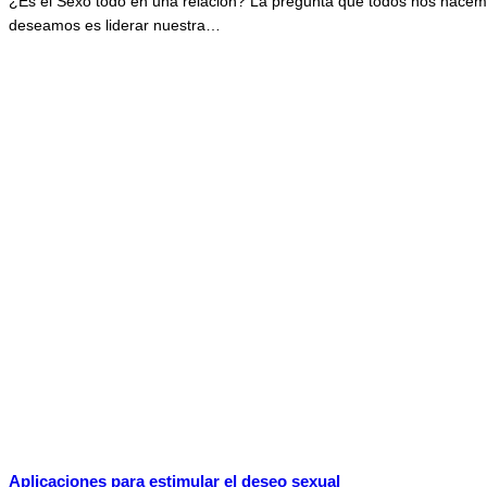
¿Es el Sexo todo en una relación? La pregunta que todos nos hacem
deseamos es liderar nuestra…
Aplicaciones para estimular el deseo sexual