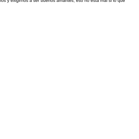
 y exigirnos a ser buenos amantes, eso no esta mal si lo que