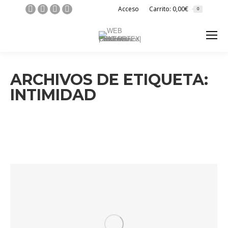
Facebook
Instagram
Pinterest
Twitter
Acceso
Carrito:
0,00
€
0
page
page
page
page
opens
opens
opens
opens
in
in
in
in
new
new
new
new
window
window
window
window
ARCHIVOS DE ETIQUETA:
INTIMIDAD