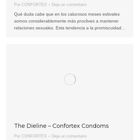
Por
CONFORTEX
Deja un comentario
Qué duda cabe que en los calurosos meses estivales
somos considerablemente más proclives a mantener
relaciones sexuales. Esta tendencia a la promiscuidad…
The Dieline – Confortex Condoms
Por
CONFORTEX
Deja un comentario