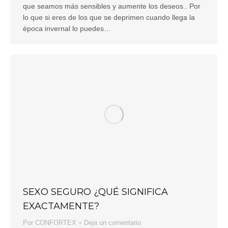
que seamos más sensibles y aumente los deseos.. Por
lo que si eres de los que se deprimen cuando llega la
época invernal lo puedes…
SEXO SEGURO ¿QUÉ SIGNIFICA
EXACTAMENTE?
Por
CONFORTEX
Deja un comentario