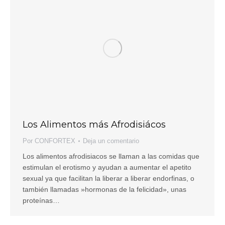
Los Alimentos más Afrodisiácos
Por
CONFORTEX
Deja un comentario
Los alimentos afrodisiacos se llaman a las comidas que
estimulan el erotismo y ayudan a aumentar el apetito
sexual ya que facilitan la liberar a liberar endorfinas, o
también llamadas »hormonas de la felicidad», unas
proteínas…