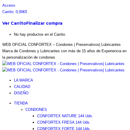
Saltar
Facebook
Instagram
Pinterest
Twitter
Acceso
al
page
page
page
page
Carrito:
0,00
€
0
contenido
opens
opens
opens
opens
Ver Carrito
Finalizar compra
in
in
in
in
new
new
new
new
No hay productos en el Carrito.
window
window
window
window
WEB OFICIAL CONFORTEX – Condones | Preservativos| Lubricantes
Marca de Condones y Lubricantes con más de 15 años de Experiencia en
la personalización de condones
LA MARCA
CALIDAD
DISEÑO
TIENDA
CONDONES
CONFORTEX NATURE 144 Uds.
CONFORTEX FRESA 144 Uds.
CONFORTEX FORTE 144 Uds.