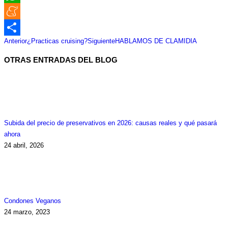
WhatsApp
Meneame
Navegación
Publicación
Publicación
Anterior
¿Practicas cruising?
Siguiente
HABLAMOS DE CLAMIDIA
Compartir
entre
anterior:
siguiente:
OTRAS ENTRADAS DEL BLOG
publicaciones
Subida del precio de preservativos en 2026: causas reales y qué pasará
ahora
24 abril, 2026
Condones Veganos
24 marzo, 2023