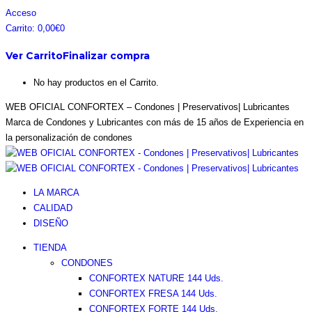
Saltar
Facebook
Instagram
Pinterest
Twitter
Acceso
al
page
page
page
page
Carrito:
0,00
€
0
contenido
opens
opens
opens
opens
Ver Carrito
Finalizar compra
in
in
in
in
new
new
new
new
No hay productos en el Carrito.
window
window
window
window
WEB OFICIAL CONFORTEX – Condones | Preservativos| Lubricantes
Marca de Condones y Lubricantes con más de 15 años de Experiencia en
la personalización de condones
LA MARCA
CALIDAD
DISEÑO
TIENDA
CONDONES
CONFORTEX NATURE 144 Uds.
CONFORTEX FRESA 144 Uds.
CONFORTEX FORTE 144 Uds.