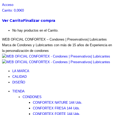
Saltar
Facebook
Instagram
Pinterest
Twitter
Acceso
al
page
page
page
page
Carrito:
0,00
€
0
contenido
opens
opens
opens
opens
Ver Carrito
Finalizar compra
in
in
in
in
new
new
new
new
No hay productos en el Carrito.
window
window
window
window
WEB OFICIAL CONFORTEX – Condones | Preservativos| Lubricantes
Marca de Condones y Lubricantes con más de 15 años de Experiencia en
la personalización de condones
LA MARCA
CALIDAD
DISEÑO
TIENDA
CONDONES
CONFORTEX NATURE 144 Uds.
CONFORTEX FRESA 144 Uds.
CONFORTEX FORTE 144 Uds.