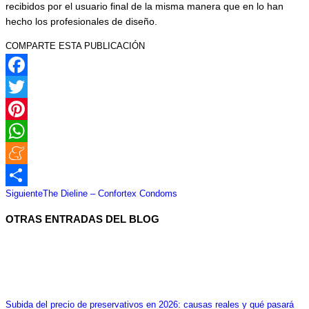
recibidos por el usuario final de la misma manera que en lo han
hecho los profesionales de diseño.
COMPARTE ESTA PUBLICACIÓN
Facebook
Twitter
Pinterest
WhatsApp
Meneame
Navegación
Publicación
Siguiente
The Dieline – Confortex Condoms
Compartir
entre
siguiente:
OTRAS ENTRADAS DEL BLOG
publicaciones
Subida del precio de preservativos en 2026: causas reales y qué pasará