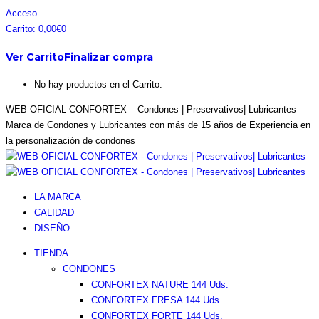
Saltar
Facebook
Instagram
Pinterest
Twitter
Acceso
al
page
page
page
page
Carrito:
0,00
€
0
contenido
opens
opens
opens
opens
Ver Carrito
Finalizar compra
in
in
in
in
new
new
new
new
No hay productos en el Carrito.
window
window
window
window
WEB OFICIAL CONFORTEX – Condones | Preservativos| Lubricantes
Marca de Condones y Lubricantes con más de 15 años de Experiencia en
la personalización de condones
LA MARCA
CALIDAD
DISEÑO
TIENDA
CONDONES
CONFORTEX NATURE 144 Uds.
CONFORTEX FRESA 144 Uds.
CONFORTEX FORTE 144 Uds.