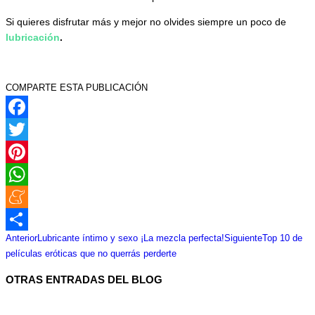
Si quieres disfrutar más y mejor no olvides siempre un poco de
lubricación
.
COMPARTE ESTA PUBLICACIÓN
Facebook
Twitter
Pinterest
WhatsApp
Meneame
Navegación
Publicación
Publicación
Anterior
Lubricante íntimo y sexo ¡La mezcla perfecta!
Siguiente
Top 10 de
Compartir
entre
anterior:
siguiente:
películas eróticas que no querrás perderte
publicaciones
OTRAS ENTRADAS DEL BLOG