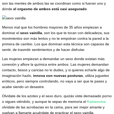
son las mentes de ambos las se coordinan como si fueran uno y
dónde
el orgasmo de ambos está casi asegurado
.
Menos mal que los hombres mayores de 35 años empiezan a
dominar el
s
exo vainilla
, son los que te tocan con delicadeza, sus
movimientos son más lentos y no te empotran contra la pared a la
primera de cambio. Los que dominan esta técnica son capaces de
sentir, de trasmitir sentimientos y de hacer disfrutar.
Las mujeres empiezan a demandar un sexo donde existan más
conexión y aflore la química entre ambos. Las mujeres demandan
contacto, besos y caricias no lo dudes, y si quieres echarle algo de
imaginación hazlo,
innova con nuevas posturas
, utiliza juguetes
eróticos, pero siempre controlando, no vaya a ser que te pases y
acabe siendo un desastre.
Olvídate de los azotes y el sexo duro, quizás viste demasiado porno
o sigues viéndolo, y aunque te sepas de memoria el
Kamasutra
olvídate de las acrobacias en la cama, para ser mejor amante y
vuelvan a llamarte acuérdate de practicar el sexo vainilla.