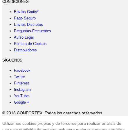
CONDICIONES
Envíos Gratis*
Pago Seguro
Envíos Discretos
Preguntas Frecuentes
Aviso Legal
Política de Cookies
Distribuidores
SÍGUENOS
Facebook
Twitter
Pinterest
Instagram
YouTube
Google +
© 2018 CONFORTEX. Todos los derechos reservados
Ir
Utilizamos cookies propias y de terceros para realizar análisis de
a
uso y de medición de nuestra web para mejorar nuestros servicios.