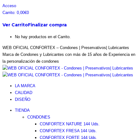
Saltar
Facebook
Instagram
Pinterest
Twitter
Acceso
al
page
page
page
page
Carrito:
0,00
€
0
contenido
opens
opens
opens
opens
Ver Carrito
Finalizar compra
in
in
in
in
new
new
new
new
No hay productos en el Carrito.
window
window
window
window
WEB OFICIAL CONFORTEX – Condones | Preservativos| Lubricantes
Marca de Condones y Lubricantes con más de 15 años de Experiencia en
la personalización de condones
LA MARCA
CALIDAD
DISEÑO
TIENDA
CONDONES
CONFORTEX NATURE 144 Uds.
CONFORTEX FRESA 144 Uds.
CONFORTEX FORTE 144 Uds.