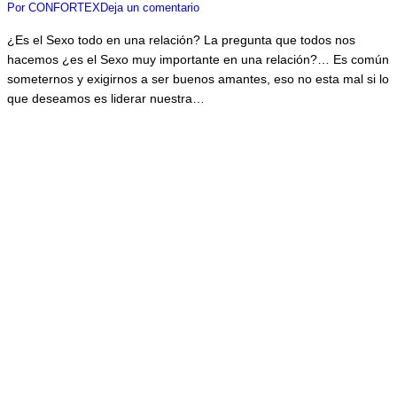
Por
CONFORTEX
Deja un comentario
¿Es el Sexo todo en una relación? La pregunta que todos nos
hacemos ¿es el Sexo muy importante en una relación?… Es común
someternos y exigirnos a ser buenos amantes, eso no esta mal si lo
que deseamos es liderar nuestra…