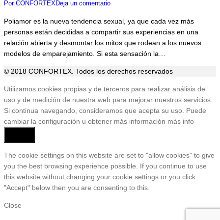
Por
CONFORTEX
Deja un comentario
Poliamor es la nueva tendencia sexual, ya que cada vez más
personas están decididas a compartir sus experiencias en una
relación abierta y desmontar los mitos que rodean a los nuevos
modelos de emparejamiento. Si esta sensación la…
© 2018 CONFORTEX. Todos los derechos reservados
Ir
Utilizamos cookies propias y de terceros para realizar análisis de
a
uso y de medición de nuestra web para mejorar nuestros servicios.
Tienda
Si continua navegando, consideramos que acepta su uso. Puede
cambiar la configuración u obtener más información
más info
Aceptar
The cookie settings on this website are set to "allow cookies" to give
you the best browsing experience possible. If you continue to use
this website without changing your cookie settings or you click
"Accept" below then you are consenting to this.
Close