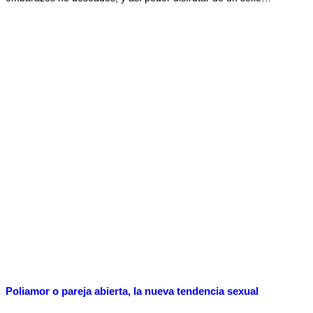
Poliamor o pareja abierta, la nueva tendencia sexual