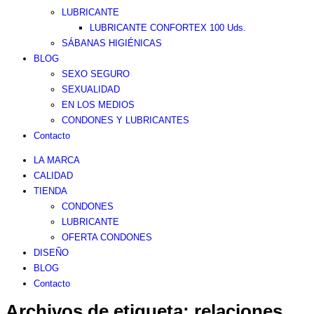
LUBRICANTE
LUBRICANTE CONFORTEX 100 Uds.
SÁBANAS HIGIÉNICAS
BLOG
SEXO SEGURO
SEXUALIDAD
EN LOS MEDIOS
CONDONES Y LUBRICANTES
Contacto
LA MARCA
CALIDAD
TIENDA
CONDONES
LUBRICANTE
OFERTA CONDONES
DISEÑO
BLOG
Contacto
Archivos de etiqueta:
relaciones