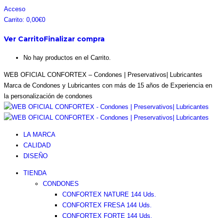
Saltar
Facebook
Instagram
Pinterest
Twitter
Acceso
al
page
page
page
page
Carrito:
0,00
€
0
contenido
opens
opens
opens
opens
Ver Carrito
Finalizar compra
in
in
in
in
new
new
new
new
No hay productos en el Carrito.
window
window
window
window
WEB OFICIAL CONFORTEX – Condones | Preservativos| Lubricantes
Marca de Condones y Lubricantes con más de 15 años de Experiencia en
la personalización de condones
LA MARCA
CALIDAD
DISEÑO
TIENDA
CONDONES
CONFORTEX NATURE 144 Uds.
CONFORTEX FRESA 144 Uds.
CONFORTEX FORTE 144 Uds.