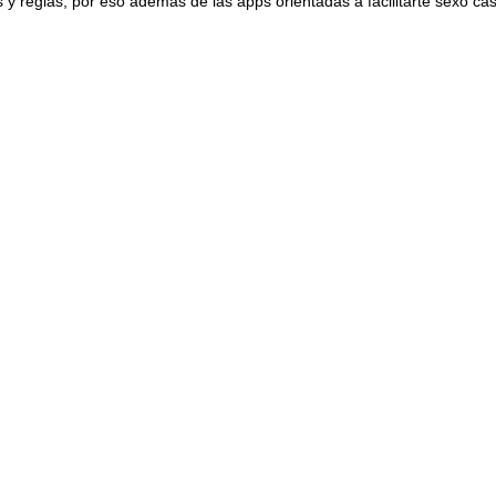
 reglas, por eso además de las apps orientadas a facilitarte sexo ca