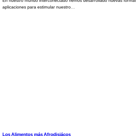
En nuestro mundo interconectado hemos desarrollado nuevas formas y
aplicaciones para estimular nuestro…
Los Alimentos más Afrodisiácos