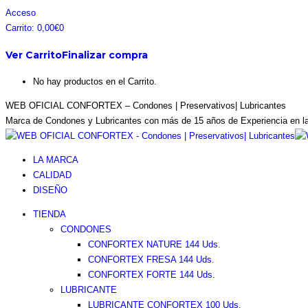
Saltar
Facebook
Instagram
Pinterest
Twitter
Acceso
al
page
page
page
page
Carrito:
0,00
€
0
contenido
opens
opens
opens
opens
Ver Carrito
Finalizar compra
in
in
in
in
new
new
new
new
No hay productos en el Carrito.
window
window
window
window
WEB OFICIAL CONFORTEX – Condones | Preservativos| Lubricantes
Marca de Condones y Lubricantes con más de 15 años de Experiencia en l
LA MARCA
CALIDAD
DISEÑO
TIENDA
CONDONES
CONFORTEX NATURE 144 Uds.
CONFORTEX FRESA 144 Uds.
CONFORTEX FORTE 144 Uds.
LUBRICANTE
LUBRICANTE CONFORTEX 100 Uds.