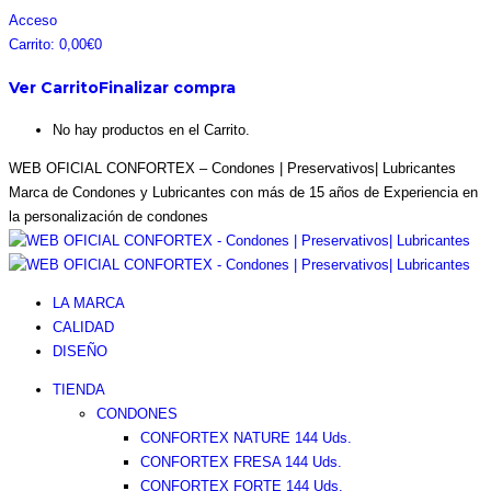
Saltar
Facebook
Instagram
Pinterest
Twitter
Acceso
al
page
page
page
page
Carrito:
0,00
€
0
contenido
opens
opens
opens
opens
Ver Carrito
Finalizar compra
in
in
in
in
new
new
new
new
No hay productos en el Carrito.
window
window
window
window
WEB OFICIAL CONFORTEX – Condones | Preservativos| Lubricantes
Marca de Condones y Lubricantes con más de 15 años de Experiencia en
la personalización de condones
LA MARCA
CALIDAD
DISEÑO
TIENDA
CONDONES
CONFORTEX NATURE 144 Uds.
CONFORTEX FRESA 144 Uds.
CONFORTEX FORTE 144 Uds.