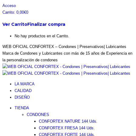
Saltar
Facebook
Instagram
Pinterest
Twitter
Acceso
al
page
page
page
page
Carrito:
0,00
€
0
contenido
opens
opens
opens
opens
Ver Carrito
Finalizar compra
in
in
in
in
new
new
new
new
No hay productos en el Carrito.
window
window
window
window
WEB OFICIAL CONFORTEX – Condones | Preservativos| Lubricantes
Marca de Condones y Lubricantes con más de 15 años de Experiencia en
la personalización de condones
LA MARCA
CALIDAD
DISEÑO
TIENDA
CONDONES
CONFORTEX NATURE 144 Uds.
CONFORTEX FRESA 144 Uds.
CONFORTEX FORTE 144 Uds.