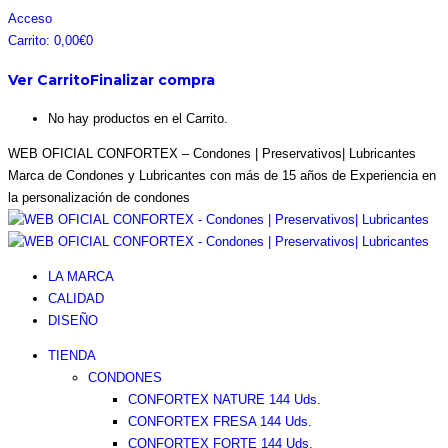
Saltar
Facebook
Instagram
Pinterest
Twitter
Acceso
al
page
page
page
page
Carrito:
0,00
€
0
contenido
opens
opens
opens
opens
Ver Carrito
Finalizar compra
in
in
in
in
new
new
new
new
No hay productos en el Carrito.
window
window
window
window
WEB OFICIAL CONFORTEX – Condones | Preservativos| Lubricantes
Marca de Condones y Lubricantes con más de 15 años de Experiencia en
la personalización de condones
LA MARCA
CALIDAD
DISEÑO
TIENDA
CONDONES
CONFORTEX NATURE 144 Uds.
CONFORTEX FRESA 144 Uds.
CONFORTEX FORTE 144 Uds.