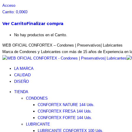
Saltar
Facebook
Instagram
Pinterest
Twitter
Acceso
al
page
page
page
page
Carrito:
0,00
€
0
contenido
opens
opens
opens
opens
Ver Carrito
Finalizar compra
in
in
in
in
new
new
new
new
No hay productos en el Carrito.
window
window
window
window
WEB OFICIAL CONFORTEX – Condones | Preservativos| Lubricantes
Marca de Condones y Lubricantes con más de 15 años de Experiencia en l
LA MARCA
CALIDAD
DISEÑO
TIENDA
CONDONES
CONFORTEX NATURE 144 Uds.
CONFORTEX FRESA 144 Uds.
CONFORTEX FORTE 144 Uds.
LUBRICANTE
LUBRICANTE CONFORTEX 100 Uds.