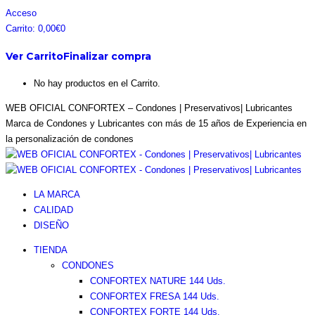
Saltar
Facebook
Instagram
Pinterest
Twitter
Acceso
al
page
page
page
page
Carrito:
0,00
€
0
contenido
opens
opens
opens
opens
Ver Carrito
Finalizar compra
in
in
in
in
new
new
new
new
No hay productos en el Carrito.
window
window
window
window
WEB OFICIAL CONFORTEX – Condones | Preservativos| Lubricantes
Marca de Condones y Lubricantes con más de 15 años de Experiencia en
la personalización de condones
LA MARCA
CALIDAD
DISEÑO
TIENDA
CONDONES
CONFORTEX NATURE 144 Uds.
CONFORTEX FRESA 144 Uds.
CONFORTEX FORTE 144 Uds.