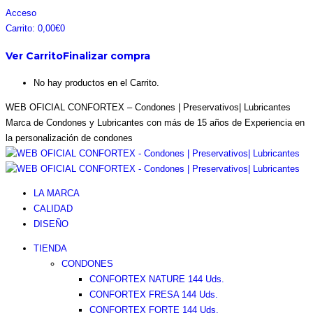
Saltar
Facebook
Instagram
Pinterest
Twitter
Acceso
al
page
page
page
page
Carrito:
0,00
€
0
contenido
opens
opens
opens
opens
Ver Carrito
Finalizar compra
in
in
in
in
new
new
new
new
No hay productos en el Carrito.
window
window
window
window
WEB OFICIAL CONFORTEX – Condones | Preservativos| Lubricantes
Marca de Condones y Lubricantes con más de 15 años de Experiencia en
la personalización de condones
LA MARCA
CALIDAD
DISEÑO
TIENDA
CONDONES
CONFORTEX NATURE 144 Uds.
CONFORTEX FRESA 144 Uds.
CONFORTEX FORTE 144 Uds.