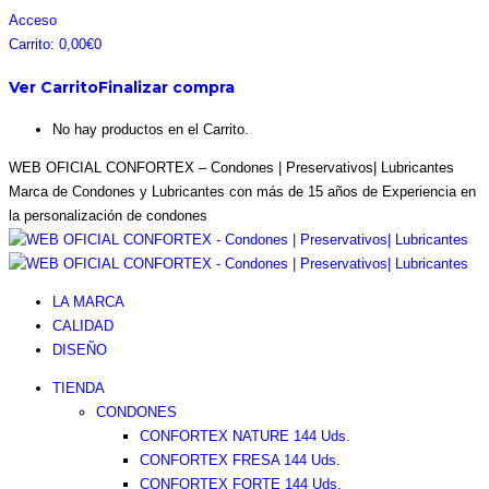
Saltar
Facebook
Instagram
Pinterest
Twitter
Acceso
al
page
page
page
page
Carrito:
0,00
€
0
contenido
opens
opens
opens
opens
Ver Carrito
Finalizar compra
in
in
in
in
new
new
new
new
No hay productos en el Carrito.
window
window
window
window
WEB OFICIAL CONFORTEX – Condones | Preservativos| Lubricantes
Marca de Condones y Lubricantes con más de 15 años de Experiencia en
la personalización de condones
LA MARCA
CALIDAD
DISEÑO
TIENDA
CONDONES
CONFORTEX NATURE 144 Uds.
CONFORTEX FRESA 144 Uds.
CONFORTEX FORTE 144 Uds.