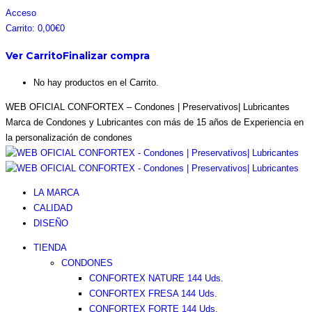
Saltar
Facebook
Instagram
Pinterest
Twitter
Acceso
al
page
page
page
page
Carrito:
0,00
€
0
contenido
opens
opens
opens
opens
Ver Carrito
Finalizar compra
in
in
in
in
new
new
new
new
No hay productos en el Carrito.
window
window
window
window
WEB OFICIAL CONFORTEX – Condones | Preservativos| Lubricantes
Marca de Condones y Lubricantes con más de 15 años de Experiencia en
la personalización de condones
LA MARCA
CALIDAD
DISEÑO
TIENDA
CONDONES
CONFORTEX NATURE 144 Uds.
CONFORTEX FRESA 144 Uds.
CONFORTEX FORTE 144 Uds.