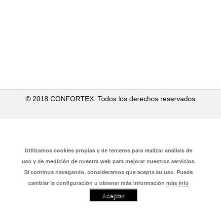
The Dieline – Confortex Condoms
Por
CONFORTEX
Deja un comentario
El 15 de Julio de 2015, The Dieline publicó un artículo
sobre nuestro nuevo packaging. Lo que comenzó
siendo en el 2007 un blog personal muy pronto se…
© 2018 CONFORTEX. Todos los derechos reservados
Utilizamos cookies propias y de terceros para realizar análisis de
uso y de medición de nuestra web para mejorar nuestros servicios.
Si continua navegando, consideramos que acepta su uso. Puede
cambiar la configuración u obtener más información
más info
Aceptar