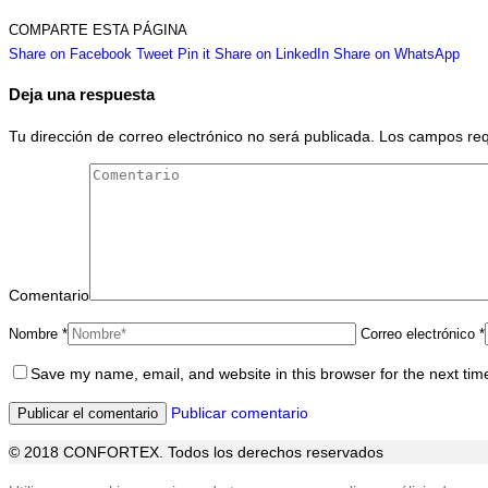
COMPARTE ESTA PÁGINA
Share
Share
Share
Share
Sha
Share on Facebook
Tweet
Pin it
Share on LinkedIn
Share on WhatsApp
on
on
on
on
on
Deja una respuesta
Facebook
Twitter
Pinterest
LinkedIn
Wha
Tu dirección de correo electrónico no será publicada. Los campos r
Comentario
Nombre *
Correo electrónico *
Save my name, email, and website in this browser for the next ti
Publicar comentario
© 2018 CONFORTEX. Todos los derechos reservados