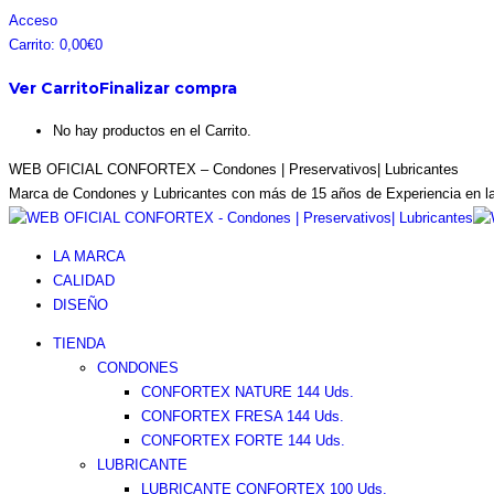
Saltar
Facebook
Instagram
Pinterest
Twitter
Acceso
al
page
page
page
page
Carrito:
0,00
€
0
contenido
opens
opens
opens
opens
Ver Carrito
Finalizar compra
in
in
in
in
new
new
new
new
No hay productos en el Carrito.
window
window
window
window
WEB OFICIAL CONFORTEX – Condones | Preservativos| Lubricantes
Marca de Condones y Lubricantes con más de 15 años de Experiencia en l
LA MARCA
CALIDAD
DISEÑO
TIENDA
CONDONES
CONFORTEX NATURE 144 Uds.
CONFORTEX FRESA 144 Uds.
CONFORTEX FORTE 144 Uds.
LUBRICANTE
LUBRICANTE CONFORTEX 100 Uds.