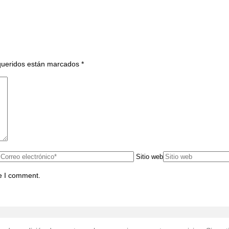
re
tsApp
equeridos están marcados
*
Sitio web
me I comment.