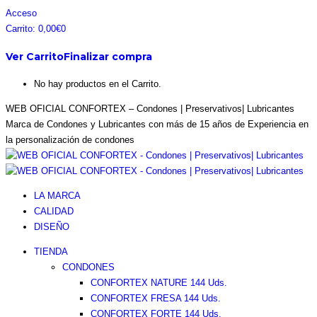
Saltar
Facebook
Instagram
Pinterest
Twitter
Acceso
al
page
page
page
page
Carrito:
0,00
€
0
contenido
opens
opens
opens
opens
Ver Carrito
Finalizar compra
in
in
in
in
new
new
new
new
No hay productos en el Carrito.
window
window
window
window
WEB OFICIAL CONFORTEX – Condones | Preservativos| Lubricantes
Marca de Condones y Lubricantes con más de 15 años de Experiencia en
la personalización de condones
LA MARCA
CALIDAD
DISEÑO
TIENDA
CONDONES
CONFORTEX NATURE 144 Uds.
CONFORTEX FRESA 144 Uds.
CONFORTEX FORTE 144 Uds.