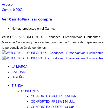
Saltar
Facebook
Instagram
Pinterest
Twitter
Acceso
al
page
page
page
page
Carrito:
0,00
€
0
contenido
opens
opens
opens
opens
Ver Carrito
Finalizar compra
in
in
in
in
new
new
new
new
No hay productos en el Carrito.
window
window
window
window
WEB OFICIAL CONFORTEX – Condones | Preservativos| Lubricantes
Marca de Condones y Lubricantes con más de 15 años de Experiencia en
la personalización de condones
LA MARCA
CALIDAD
DISEÑO
TIENDA
CONDONES
CONFORTEX NATURE 144 Uds.
CONFORTEX FRESA 144 Uds.
CONFORTEX FORTE 144 Uds.