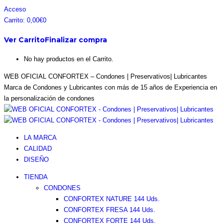
Saltar
Facebook
Instagram
Pinterest
Twitter
Acceso
al
page
page
page
page
Carrito:
0,00
€
0
contenido
opens
opens
opens
opens
Ver Carrito
Finalizar compra
in
in
in
in
new
new
new
new
No hay productos en el Carrito.
window
window
window
window
WEB OFICIAL CONFORTEX – Condones | Preservativos| Lubricantes
Marca de Condones y Lubricantes con más de 15 años de Experiencia en
la personalización de condones
LA MARCA
CALIDAD
DISEÑO
TIENDA
CONDONES
CONFORTEX NATURE 144 Uds.
CONFORTEX FRESA 144 Uds.
CONFORTEX FORTE 144 Uds.