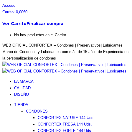
Saltar
Facebook
Instagram
Pinterest
Twitter
Acceso
al
page
page
page
page
Carrito:
0,00
€
0
contenido
opens
opens
opens
opens
Ver Carrito
Finalizar compra
in
in
in
in
new
new
new
new
No hay productos en el Carrito.
window
window
window
window
WEB OFICIAL CONFORTEX – Condones | Preservativos| Lubricantes
Marca de Condones y Lubricantes con más de 15 años de Experiencia en
la personalización de condones
LA MARCA
CALIDAD
DISEÑO
TIENDA
CONDONES
CONFORTEX NATURE 144 Uds.
CONFORTEX FRESA 144 Uds.
CONFORTEX FORTE 144 Uds.