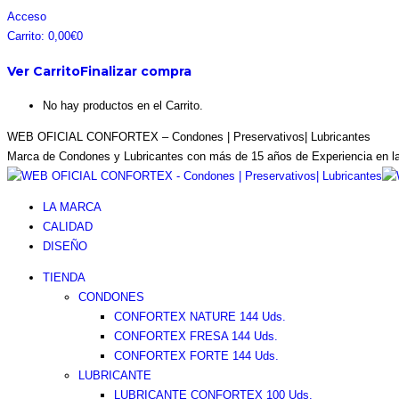
Saltar
Facebook
Instagram
Pinterest
Twitter
Acceso
al
page
page
page
page
Carrito:
0,00
€
0
contenido
opens
opens
opens
opens
Ver Carrito
Finalizar compra
in
in
in
in
new
new
new
new
No hay productos en el Carrito.
window
window
window
window
WEB OFICIAL CONFORTEX – Condones | Preservativos| Lubricantes
Marca de Condones y Lubricantes con más de 15 años de Experiencia en l
LA MARCA
CALIDAD
DISEÑO
TIENDA
CONDONES
CONFORTEX NATURE 144 Uds.
CONFORTEX FRESA 144 Uds.
CONFORTEX FORTE 144 Uds.
LUBRICANTE
LUBRICANTE CONFORTEX 100 Uds.