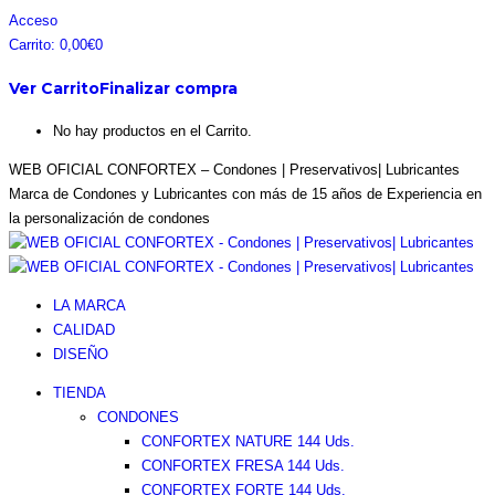
Saltar
Facebook
Instagram
Pinterest
Twitter
Acceso
al
page
page
page
page
Carrito:
0,00
€
0
contenido
opens
opens
opens
opens
Ver Carrito
Finalizar compra
in
in
in
in
new
new
new
new
No hay productos en el Carrito.
window
window
window
window
WEB OFICIAL CONFORTEX – Condones | Preservativos| Lubricantes
Marca de Condones y Lubricantes con más de 15 años de Experiencia en
la personalización de condones
LA MARCA
CALIDAD
DISEÑO
TIENDA
CONDONES
CONFORTEX NATURE 144 Uds.
CONFORTEX FRESA 144 Uds.
CONFORTEX FORTE 144 Uds.