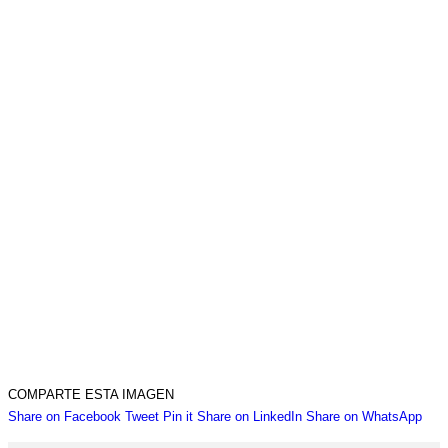
COMPARTE ESTA IMAGEN
Share
Share
Share
Share
Sha
Share on Facebook
Tweet
Pin it
Share on LinkedIn
Share on WhatsApp
on
on
on
on
on