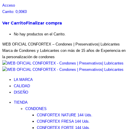
Saltar
Facebook
Instagram
Pinterest
Twitter
Acceso
al
page
page
page
page
Carrito:
0,00
€
0
contenido
opens
opens
opens
opens
Ver Carrito
Finalizar compra
in
in
in
in
new
new
new
new
No hay productos en el Carrito.
window
window
window
window
WEB OFICIAL CONFORTEX – Condones | Preservativos| Lubricantes
Marca de Condones y Lubricantes con más de 15 años de Experiencia en
la personalización de condones
LA MARCA
CALIDAD
DISEÑO
TIENDA
CONDONES
CONFORTEX NATURE 144 Uds.
CONFORTEX FRESA 144 Uds.
CONFORTEX FORTE 144 Uds.