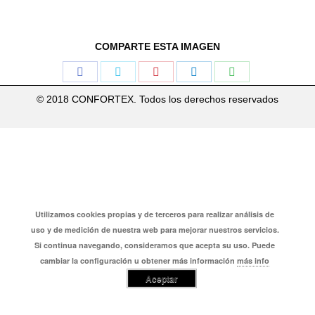
COMPARTE ESTA IMAGEN
Share
Share
Share
Share
Share
on
on
on
on
on
© 2018 CONFORTEX. Todos los derechos reservados
Facebook
Twitter
Pinterest
LinkedIn
WhatsApp
Utilizamos cookies propias y de terceros para realizar análisis de
uso y de medición de nuestra web para mejorar nuestros servicios.
Si continua navegando, consideramos que acepta su uso. Puede
cambiar la configuración u obtener más información
más info
Aceptar