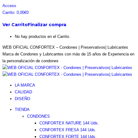
Saltar
Facebook
Instagram
Pinterest
Twitter
Acceso
al
page
page
page
page
Carrito:
0,00
€
0
contenido
opens
opens
opens
opens
Ver Carrito
Finalizar compra
in
in
in
in
new
new
new
new
No hay productos en el Carrito.
window
window
window
window
WEB OFICIAL CONFORTEX – Condones | Preservativos| Lubricantes
Marca de Condones y Lubricantes con más de 15 años de Experiencia en
la personalización de condones
LA MARCA
CALIDAD
DISEÑO
TIENDA
CONDONES
CONFORTEX NATURE 144 Uds.
CONFORTEX FRESA 144 Uds.
CONFORTEX FORTE 144 Uds.