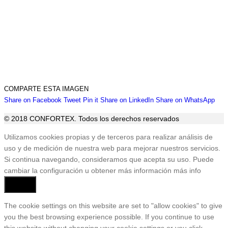
COMPARTE ESTA IMAGEN
Share
Share
Share
Share
Sha
Share on Facebook
Tweet
Pin it
Share on LinkedIn
Share on WhatsApp
on
on
on
on
on
© 2018 CONFORTEX. Todos los derechos reservados
Facebook
Twitter
Pinterest
LinkedIn
Wha
Ir
Utilizamos cookies propias y de terceros para realizar análisis de
a
uso y de medición de nuestra web para mejorar nuestros servicios.
Tienda
Si continua navegando, consideramos que acepta su uso. Puede
cambiar la configuración u obtener más información
más info
Aceptar
The cookie settings on this website are set to "allow cookies" to give
you the best browsing experience possible. If you continue to use
this website without changing your cookie settings or you click