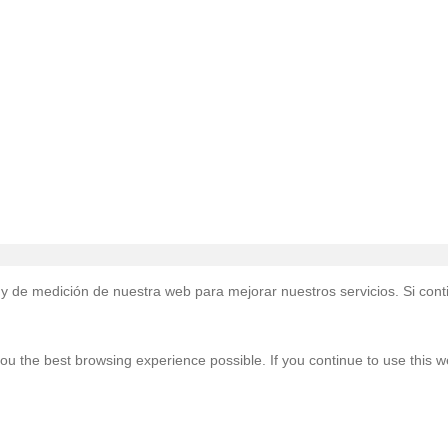
re
tsApp
uso y de medición de nuestra web para mejorar nuestros servicios. Si 
 you the best browsing experience possible. If you continue to use this w