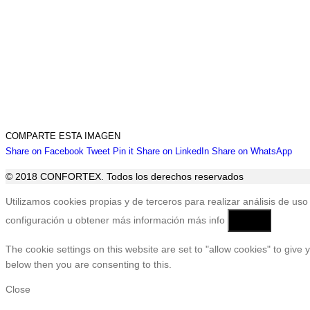
COMPARTE ESTA IMAGEN
Share
Share
Share
Share
Sha
Share on Facebook
Tweet
Pin it
Share on LinkedIn
Share on WhatsApp
on
on
on
on
on
© 2018 CONFORTEX. Todos los derechos reservados
Facebook
Twitter
Pinterest
LinkedIn
Wha
Ir
Utilizamos cookies propias y de terceros para realizar análisis de 
a
configuración u obtener más información
más info
Aceptar
Tienda
The cookie settings on this website are set to "allow cookies" to give
below then you are consenting to this.
Close