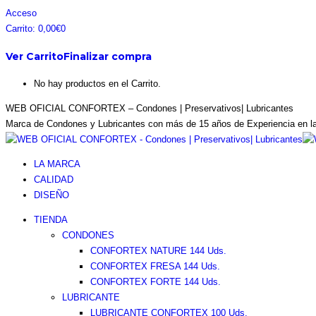
Saltar
Facebook
Instagram
Pinterest
Twitter
Acceso
al
page
page
page
page
Carrito:
0,00
€
0
contenido
opens
opens
opens
opens
Ver Carrito
Finalizar compra
in
in
in
in
new
new
new
new
No hay productos en el Carrito.
window
window
window
window
WEB OFICIAL CONFORTEX – Condones | Preservativos| Lubricantes
Marca de Condones y Lubricantes con más de 15 años de Experiencia en l
LA MARCA
CALIDAD
DISEÑO
TIENDA
CONDONES
CONFORTEX NATURE 144 Uds.
CONFORTEX FRESA 144 Uds.
CONFORTEX FORTE 144 Uds.
LUBRICANTE
LUBRICANTE CONFORTEX 100 Uds.