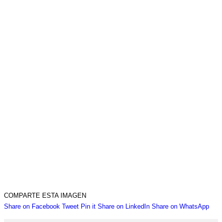
COMPARTE ESTA IMAGEN
Share
Share
Share
Share
Sha
Share on Facebook
Tweet
Pin it
Share on LinkedIn
Share on WhatsApp
on
on
on
on
on