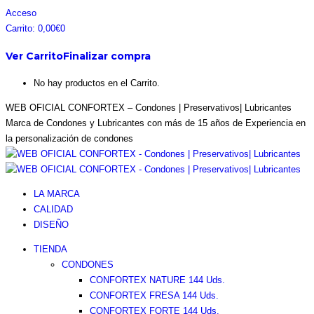
Saltar
Facebook
Instagram
Pinterest
Twitter
Acceso
al
page
page
page
page
Carrito:
0,00
€
0
contenido
opens
opens
opens
opens
Ver Carrito
Finalizar compra
in
in
in
in
new
new
new
new
No hay productos en el Carrito.
window
window
window
window
WEB OFICIAL CONFORTEX – Condones | Preservativos| Lubricantes
Marca de Condones y Lubricantes con más de 15 años de Experiencia en
la personalización de condones
LA MARCA
CALIDAD
DISEÑO
TIENDA
CONDONES
CONFORTEX NATURE 144 Uds.
CONFORTEX FRESA 144 Uds.
CONFORTEX FORTE 144 Uds.