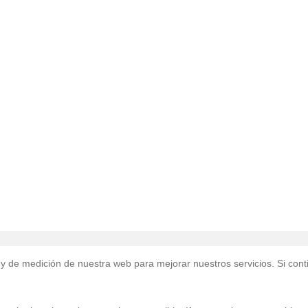
re
tsApp
uso y de medición de nuestra web para mejorar nuestros servicios. Si 