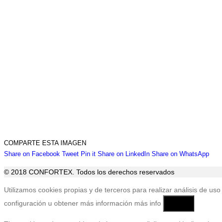
COMPARTE ESTA IMAGEN
Share
Share
Share
Share
Sha
Share on Facebook
Tweet
Pin it
Share on LinkedIn
Share on WhatsApp
on
on
on
on
on
© 2018 CONFORTEX. Todos los derechos reservados
Facebook
Twitter
Pinterest
LinkedIn
Wha
Ir
Utilizamos cookies propias y de terceros para realizar análisis de 
a
configuración u obtener más información
más info
Aceptar
Tienda