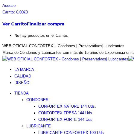
Saltar
Facebook
Instagram
Pinterest
Twitter
Acceso
al
page
page
page
page
Carrito:
0,00
€
0
contenido
opens
opens
opens
opens
Ver Carrito
Finalizar compra
in
in
in
in
new
new
new
new
No hay productos en el Carrito.
window
window
window
window
WEB OFICIAL CONFORTEX – Condones | Preservativos| Lubricantes
Marca de Condones y Lubricantes con más de 15 años de Experiencia en l
LA MARCA
CALIDAD
DISEÑO
TIENDA
CONDONES
CONFORTEX NATURE 144 Uds.
CONFORTEX FRESA 144 Uds.
CONFORTEX FORTE 144 Uds.
LUBRICANTE
LUBRICANTE CONFORTEX 100 Uds.