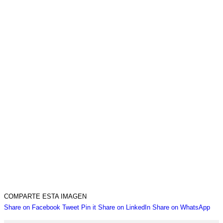
COMPARTE ESTA IMAGEN
Share
Share
Share
Share
Sha
Share on Facebook
Tweet
Pin it
Share on LinkedIn
Share on WhatsApp
on
on
on
on
on