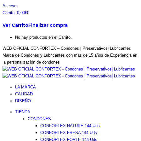
Saltar
Facebook
Instagram
Pinterest
Twitter
Acceso
al
page
page
page
page
Carrito:
0,00
€
0
contenido
opens
opens
opens
opens
Ver Carrito
Finalizar compra
in
in
in
in
new
new
new
new
No hay productos en el Carrito.
window
window
window
window
WEB OFICIAL CONFORTEX – Condones | Preservativos| Lubricantes
Marca de Condones y Lubricantes con más de 15 años de Experiencia en
la personalización de condones
LA MARCA
CALIDAD
DISEÑO
TIENDA
CONDONES
CONFORTEX NATURE 144 Uds.
CONFORTEX FRESA 144 Uds.
CONFORTEX FORTE 144 Uds.