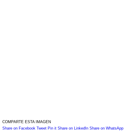
COMPARTE ESTA IMAGEN
Share
Share
Share
Share
Sha
Share on Facebook
Tweet
Pin it
Share on LinkedIn
Share on WhatsApp