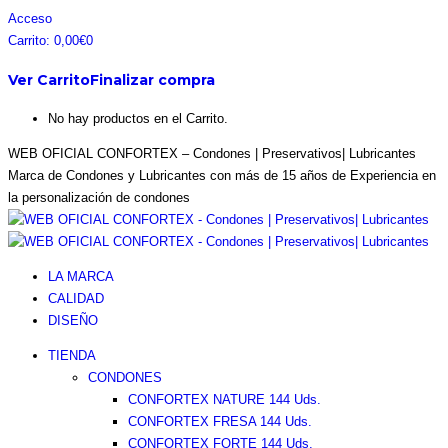
Saltar
Facebook
Instagram
Pinterest
Twitter
Acceso
al
page
page
page
page
Carrito:
0,00
€
0
contenido
opens
opens
opens
opens
Ver Carrito
Finalizar compra
in
in
in
in
new
new
new
new
No hay productos en el Carrito.
window
window
window
window
WEB OFICIAL CONFORTEX – Condones | Preservativos| Lubricantes
Marca de Condones y Lubricantes con más de 15 años de Experiencia en
la personalización de condones
LA MARCA
CALIDAD
DISEÑO
TIENDA
CONDONES
CONFORTEX NATURE 144 Uds.
CONFORTEX FRESA 144 Uds.
CONFORTEX FORTE 144 Uds.