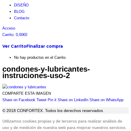
DISEÑO
BLOG
Contacto
Facebook
Instagram
Pinterest
Twitter
Acceso
page
page
page
page
Carrito:
0,00
€
0
opens
opens
opens
opens
Ver Carrito
Finalizar compra
in
in
in
in
new
new
new
new
No hay productos en el Carrito.
window
window
window
window
condones-y-lubricantes-
instruciones-uso-2
COMPARTE ESTA IMAGEN
Share
Share
Share
Share
Sha
Share on Facebook
Tweet
Pin it
Share on LinkedIn
Share on WhatsApp
on
on
on
on
on
© 2018 CONFORTEX. Todos los derechos reservados
Facebook
Twitter
Pinterest
LinkedIn
Wha
Ir
Utilizamos cookies propias y de terceros para realizar análisis de
a
uso y de medición de nuestra web para mejorar nuestros servicios.