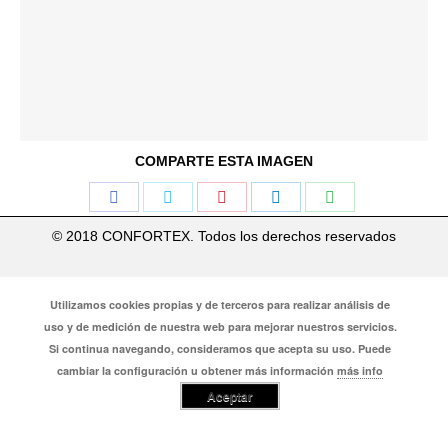
COMPARTE ESTA IMAGEN
Share
Share
Share
Share
Share
on
on
on
on
on
© 2018 CONFORTEX. Todos los derechos reservados
Facebook
Twitter
Pinterest
LinkedIn
WhatsApp
Utilizamos cookies propias y de terceros para realizar análisis de
uso y de medición de nuestra web para mejorar nuestros servicios.
Si continua navegando, consideramos que acepta su uso. Puede
cambiar la configuración u obtener más información
más info
Aceptar