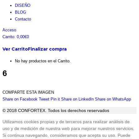
DISEÑO
BLOG
Contacto
Facebook
Instagram
Pinterest
Twitter
Acceso
page
page
page
page
Carrito:
0,00
€
0
opens
opens
opens
opens
Ver Carrito
Finalizar compra
in
in
in
in
new
new
new
new
No hay productos en el Carrito.
window
window
window
window
6
COMPARTE ESTA IMAGEN
Share
Share
Share
Share
Sha
Share on Facebook
Tweet
Pin it
Share on LinkedIn
Share on WhatsApp
on
on
on
on
on
© 2018 CONFORTEX. Todos los derechos reservados
Facebook
Twitter
Pinterest
LinkedIn
Wha
Ir
Utilizamos cookies propias y de terceros para realizar análisis de
a
uso y de medición de nuestra web para mejorar nuestros servicios.
Tienda
Si continua navegando, consideramos que acepta su uso. Puede