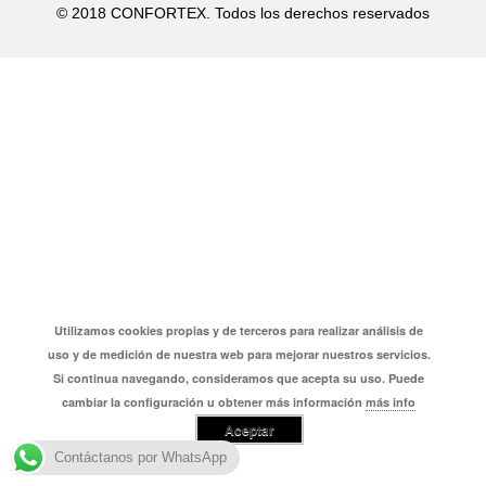
on
on
on
on
on
© 2018 CONFORTEX. Todos los derechos reservados
Facebook
Twitter
Pinterest
LinkedIn
WhatsApp
Utilizamos cookies propias y de terceros para realizar análisis de
uso y de medición de nuestra web para mejorar nuestros servicios.
Si continua navegando, consideramos que acepta su uso. Puede
cambiar la configuración u obtener más información
más info
Aceptar
Contáctanos por WhatsApp