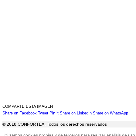
COMPARTE ESTA IMAGEN
Share
Share
Share
Share
Sha
Share on Facebook
Tweet
Pin it
Share on LinkedIn
Share on WhatsApp
on
on
on
on
on
© 2018 CONFORTEX. Todos los derechos reservados
Facebook
Twitter
Pinterest
LinkedIn
Wha
Ir
Utilizamos cookies propias y de terceros para realizar análisis de 