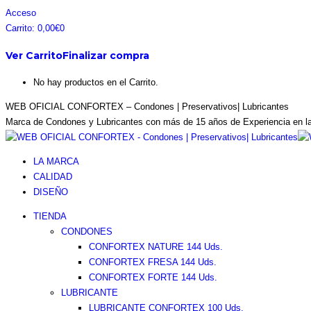
Saltar
Facebook
Instagram
Pinterest
Twitter
Acceso
al
page
page
page
page
Carrito:
0,00
€
0
contenido
opens
opens
opens
opens
Ver Carrito
Finalizar compra
in
in
in
in
new
new
new
new
No hay productos en el Carrito.
window
window
window
window
WEB OFICIAL CONFORTEX – Condones | Preservativos| Lubricantes
Marca de Condones y Lubricantes con más de 15 años de Experiencia en l
LA MARCA
CALIDAD
DISEÑO
TIENDA
CONDONES
CONFORTEX NATURE 144 Uds.
CONFORTEX FRESA 144 Uds.
CONFORTEX FORTE 144 Uds.
LUBRICANTE
LUBRICANTE CONFORTEX 100 Uds.