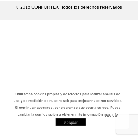
on
on
on
on
on
© 2018 CONFORTEX. Todos los derechos reservados
Facebook
Twitter
Pinterest
LinkedIn
WhatsApp
Utilizamos cookies propias y de terceros para realizar análisis de
uso y de medición de nuestra web para mejorar nuestros servicios.
Si continua navegando, consideramos que acepta su uso. Puede
cambiar la configuración u obtener más información
más info
Aceptar