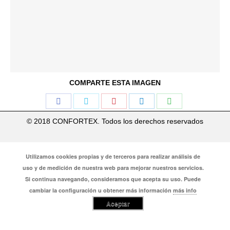
COMPARTE ESTA IMAGEN
Share
Share
Share
Share
Share
on
on
on
on
on
© 2018 CONFORTEX. Todos los derechos reservados
Facebook
Twitter
Pinterest
LinkedIn
WhatsApp
Utilizamos cookies propias y de terceros para realizar análisis de
uso y de medición de nuestra web para mejorar nuestros servicios.
Si continua navegando, consideramos que acepta su uso. Puede
cambiar la configuración u obtener más información
más info
Aceptar