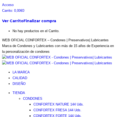
Saltar
Facebook
Instagram
Pinterest
Twitter
Acceso
al
page
page
page
page
Carrito:
0,00
€
0
contenido
opens
opens
opens
opens
Ver Carrito
Finalizar compra
in
in
in
in
new
new
new
new
No hay productos en el Carrito.
window
window
window
window
WEB OFICIAL CONFORTEX – Condones | Preservativos| Lubricantes
Marca de Condones y Lubricantes con más de 15 años de Experiencia en
la personalización de condones
LA MARCA
CALIDAD
DISEÑO
TIENDA
CONDONES
CONFORTEX NATURE 144 Uds.
CONFORTEX FRESA 144 Uds.
CONFORTEX FORTE 144 Uds.