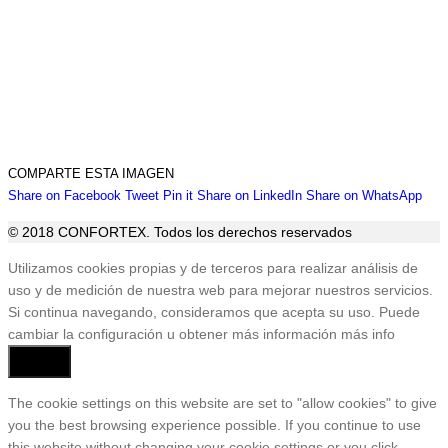
COMPARTE ESTA IMAGEN
Share
Share
Share
Share
Sha
Share on Facebook
Tweet
Pin it
Share on LinkedIn
Share on WhatsApp
on
on
on
on
on
© 2018 CONFORTEX. Todos los derechos reservados
Facebook
Twitter
Pinterest
LinkedIn
Wha
Ir
Utilizamos cookies propias y de terceros para realizar análisis de
a
uso y de medición de nuestra web para mejorar nuestros servicios.
Tienda
Si continua navegando, consideramos que acepta su uso. Puede
cambiar la configuración u obtener más información
más info
Aceptar
The cookie settings on this website are set to "allow cookies" to give
you the best browsing experience possible. If you continue to use
this website without changing your cookie settings or you click