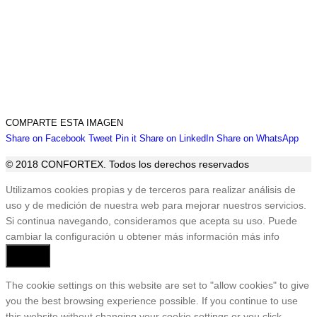
COMPARTE ESTA IMAGEN
Share
Share
Share
Share
Sha
Share on Facebook
Tweet
Pin it
Share on LinkedIn
Share on WhatsApp
on
on
on
on
on
© 2018 CONFORTEX. Todos los derechos reservados
Facebook
Twitter
Pinterest
LinkedIn
Wha
Ir
Utilizamos cookies propias y de terceros para realizar análisis de
a
uso y de medición de nuestra web para mejorar nuestros servicios.
Tienda
Si continua navegando, consideramos que acepta su uso. Puede
cambiar la configuración u obtener más información
más info
Aceptar
The cookie settings on this website are set to "allow cookies" to give
you the best browsing experience possible. If you continue to use
this website without changing your cookie settings or you click