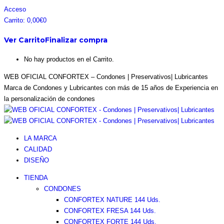
Saltar
Facebook
Instagram
Pinterest
Twitter
Acceso
al
page
page
page
page
Carrito:
0,00
€
0
contenido
opens
opens
opens
opens
Ver Carrito
Finalizar compra
in
in
in
in
new
new
new
new
No hay productos en el Carrito.
window
window
window
window
WEB OFICIAL CONFORTEX – Condones | Preservativos| Lubricantes
Marca de Condones y Lubricantes con más de 15 años de Experiencia en
la personalización de condones
LA MARCA
CALIDAD
DISEÑO
TIENDA
CONDONES
CONFORTEX NATURE 144 Uds.
CONFORTEX FRESA 144 Uds.
CONFORTEX FORTE 144 Uds.