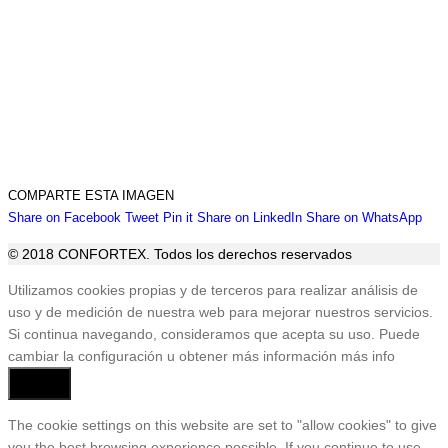
COMPARTE ESTA IMAGEN
Share
Share
Share
Share
Sha
Share on Facebook
Tweet
Pin it
Share on LinkedIn
Share on WhatsApp
on
on
on
on
on
© 2018 CONFORTEX. Todos los derechos reservados
Facebook
Twitter
Pinterest
LinkedIn
Wha
Ir
Utilizamos cookies propias y de terceros para realizar análisis de
a
uso y de medición de nuestra web para mejorar nuestros servicios.
Tienda
Si continua navegando, consideramos que acepta su uso. Puede
cambiar la configuración u obtener más información
más info
Aceptar
The cookie settings on this website are set to "allow cookies" to give
you the best browsing experience possible. If you continue to use